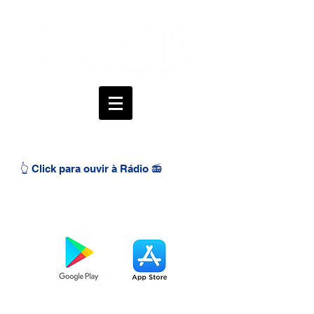
👆 Click para ouvir à Rádio 📻
BAIXE O APP