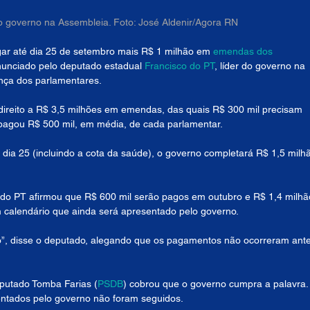
do governo na Assembleia. Foto: José Aldenir/Agora RN
gar até dia 25 de setembro mais R$ 1 milhão em 
emendas dos 
nunciado pelo deputado estadual 
Francisco do PT
, líder do governo na 
ança dos parlamentares.
ireito a R$ 3,5 milhões em emendas, das quais R$ 300 mil precisam 
 pagou R$ 500 mil, em média, de cada parlamentar.
ia 25 (incluindo a cota da saúde), o governo completará R$ 1,5 milh
o do PT afirmou que R$ 600 mil serão pagos em outubro e R$ 1,4 milhã
alendário que ainda será apresentado pelo governo.
”, disse o deputado, alegando que os pagamentos não ocorreram ante
putado Tomba Farias (
PSDB
) cobrou que o governo cumpra a palavra.
sentados pelo governo não foram seguidos.