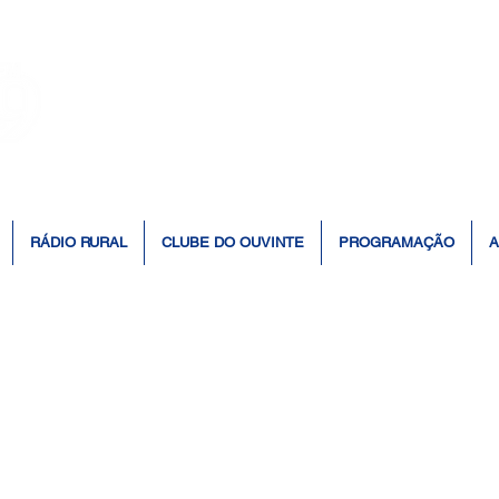
👆 Click para ouvir à Rádio 📻
RÁDIO RURAL
CLUBE DO OUVINTE
PROGRAMAÇÃO
A