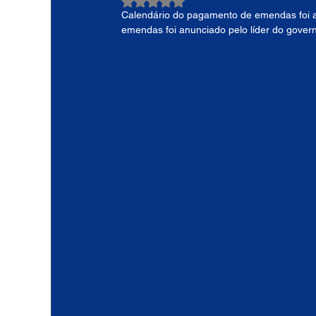
Avaliado com NaN de 5 estrelas.
Calendário do pagamento de emendas foi a
emendas foi anunciado pelo líder do gover