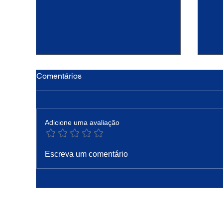
Comentários
Adicione uma avaliação
Hoje a Igreja celebra são
PA
Escreva um comentário
Caetano, padroeiro do pão e
Pro
do trabalho
Co