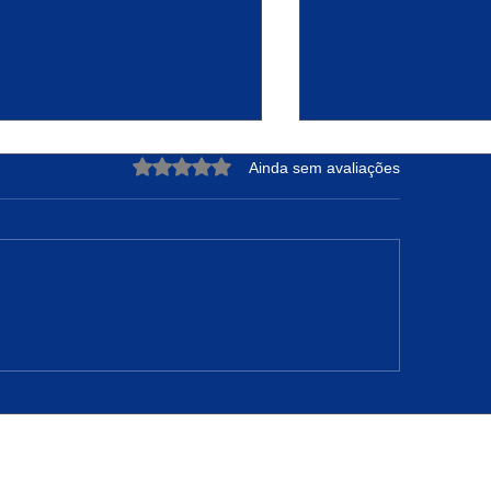
Avaliado com 0 de 5 estrelas.
Ainda sem avaliações
DRE NUNES: A Força de
Projeto Raízes Sus
teger sua Essência e
Transformação Ur
nfiar no Tempo de Deus
Oportunidades em 
Camarão