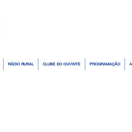
👆 Click para ouvir à Rádio 📻
RÁDIO RURAL
CLUBE DO OUVINTE
PROGRAMAÇÃO
A