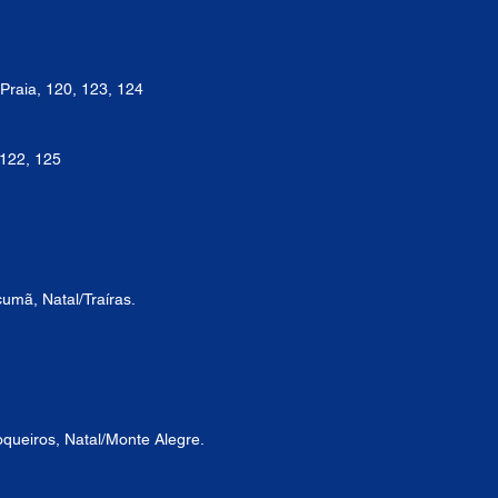
i Praia, 120, 123, 124
 122, 125
cumã, Natal/Traíras.
Coqueiros, Natal/Monte Alegre.