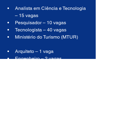
Analista em Ciência e Tecnologia 
– 15 vagas
Pesquisador – 10 vagas
Tecnologista – 40 vagas
Ministério do Turismo (MTUR)
Arquiteto – 1 vaga
Engenheiro – 2 vagas
Estatístico – 3 vagas
Contador – 2 vagas
Ministério da Gestão e da 
Inovação em Serviços Públicos 
(MGI)
Assistente Social – Cadastro de 
reserva
Médico – Cadastro de reserva
Psicólogo – Cadastro de reserva