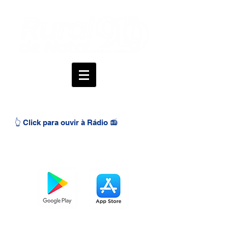
👆 Click para ouvir à Rádio 📻
BAIXE O APP