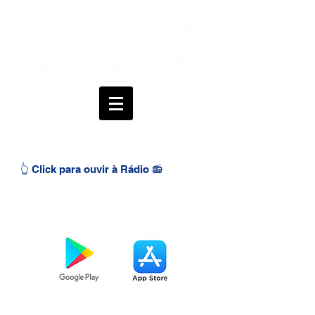
👆 Click para ouvir à Rádio 📻
BAIXE O APP