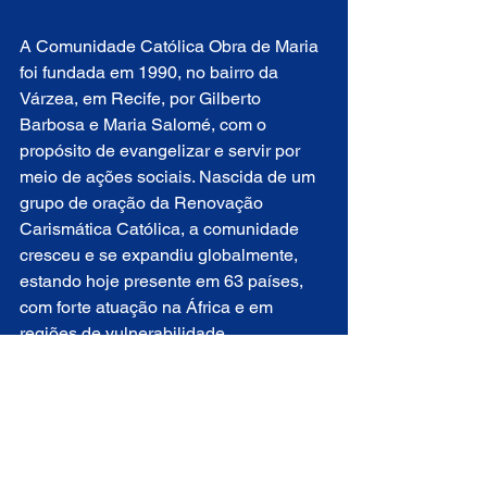
A Comunidade Católica Obra de Maria 
foi fundada em 1990, no bairro da 
Várzea, em Recife, por Gilberto 
Barbosa e Maria Salomé, com o 
propósito de evangelizar e servir por 
meio de ações sociais. Nascida de um 
grupo de oração da Renovação 
Carismática Católica, a comunidade 
cresceu e se expandiu globalmente, 
estando hoje presente em 63 países, 
com forte atuação na África e em 
regiões de vulnerabilidade.
Sua sede atual localiza-se em São 
Lourenço da Mata, no Grande Recife. 
Com o carisma de “evangelizar de 
todas as formas com alegria”, a Obra 