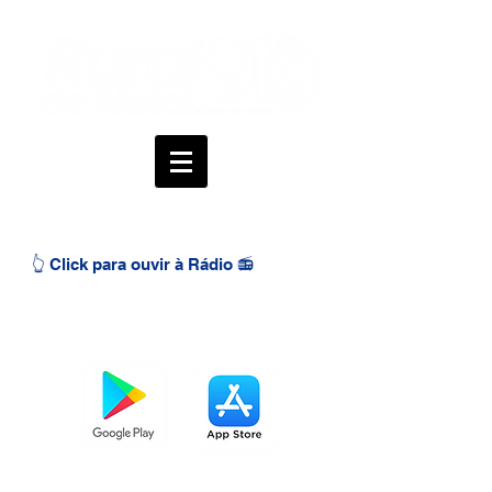
👆 Click para ouvir à Rádio 📻
BAIXE O APP