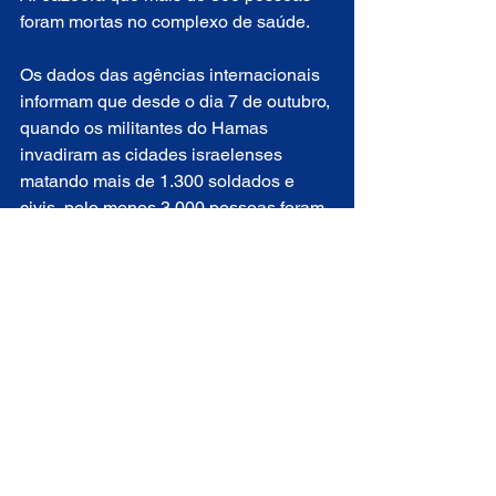
foram mortas no complexo de saúde. 
Os dados das agências internacionais 
informam que desde o dia 7 de outubro, 
quando os militantes do Hamas 
invadiram as cidades israelenses 
matando mais de 1.300 soldados e 
civis, pelo menos 3.000 pessoas foram 
mortas na Palestina devido ao intenso 
bombardeio israelense, que já dura 11 
dias.
Vatican News