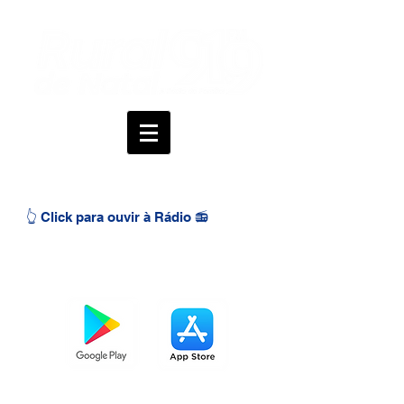
👆 Click para ouvir à Rádio 📻
BAIXE O APP