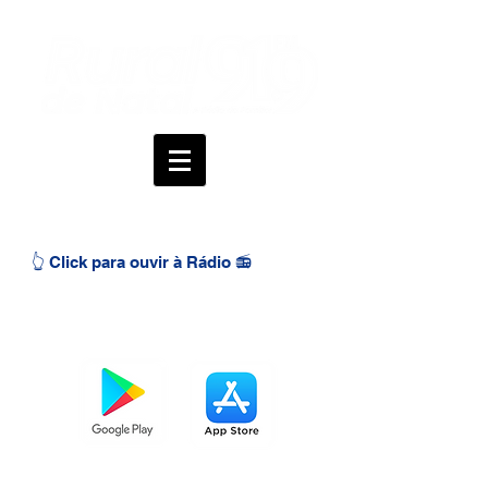
👆 Click para ouvir à Rádio 📻
BAIXE O APP