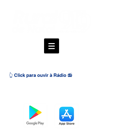
👆 Click para ouvir à Rádio 📻
BAIXE O APP