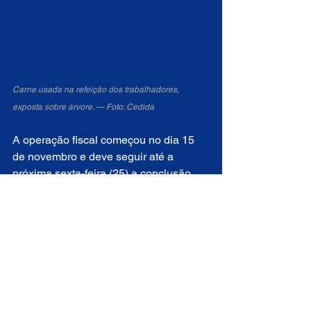
Carne usada na refeição dos trabalhadores, 
exposta sobre árvore. — Foto: Cedida
A operação fiscal começou no dia 15 
de novembro e deve seguir até a 
próxima sexta-feira (25) a conclusão 
das providências administrativas, como 
os autos de infração emitidos contra as 
empresas.
Participaram da ação fiscal de resgate, 
além da Auditoria Fiscal do Trabalho, o 
Ministério Público do Trabalho (MPT), a 
Defensoria Pública da União (DPU) e a 