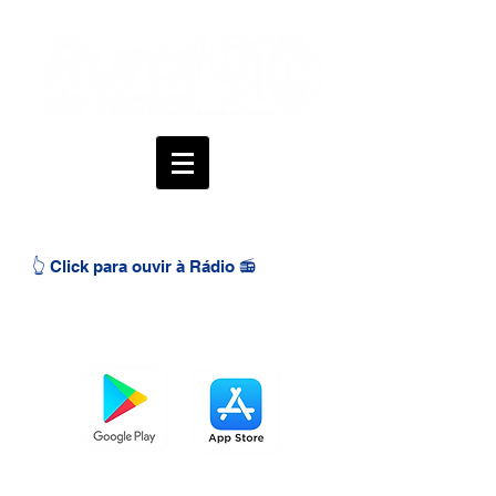
👆 Click para ouvir à Rádio 📻
BAIXE O APP