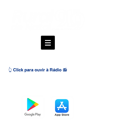
👆 Click para ouvir à Rádio 📻
BAIXE O APP