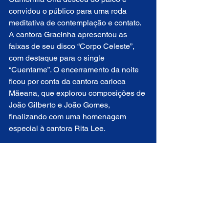
convidou o público para uma roda 
meditativa de contemplação e contato. 
A cantora Gracinha apresentou as 
faixas de seu disco “Corpo Celeste”, 
com destaque para o single 
“Cuentame”. O encerramento da noite 
ficou por conta da cantora carioca 
Mãeana, que explorou composições de 
João Gilberto e João Gomes, 
finalizando com uma homenagem 
especial à cantora Rita Lee.
O Festival Manifesta tem patrocínio do 
Governo do Estado do Rio Grande do 
Norte, Fundação José Augusto, 
Programa Djalma Maranhão, 
Universidade Potiguar, Golden Tulip, 
Unimed Natal e Pinacoteca do Estado.