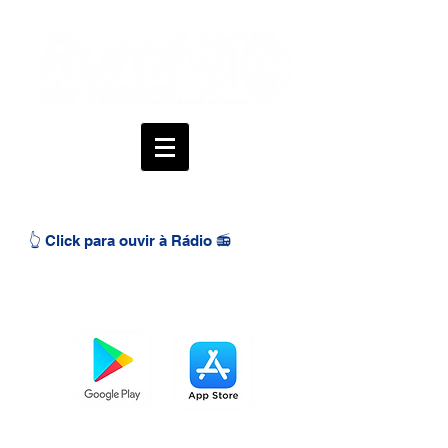
👆 Click para ouvir à Rádio 📻
BAIXE O APP