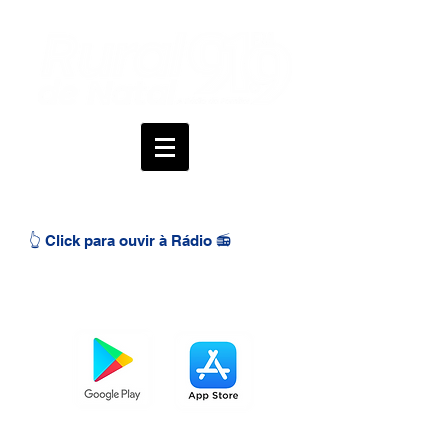
👆 Click para ouvir à Rádio 📻
BAIXE O APP