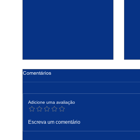
Comentários
Adicione uma avaliação
Hoje a Igreja celebra são
PA
Escreva um comentário
Caetano, padroeiro do pão e
Pro
do trabalho
Co