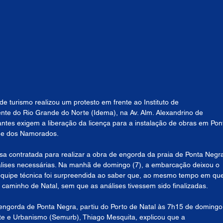
e turismo realizou um protesto em frente ao Instituto de 
te do Rio Grande do Norte (Idema), na Av. Alm. Alexandrino de 
tantes exigem a liberação da licença para a instalação de obras em Pon
que dos Namorados.
 contratada para realizar a obra de engorda da praia de Ponta Negr
álises necessárias. Na manhã de domingo (7), a embarcação deixou o 
a equipe técnica foi surpreendida ao saber que, ao mesmo tempo em qu
 caminho de Natal, sem que as análises tivessem sido finalizadas.
ngorda de Ponta Negra, partiu do Porto de Natal às 7h15 de domingo
nte e Urbanismo (Semurb), Thiago Mesquita, explicou que a 