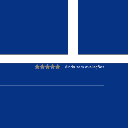
Avaliado com 0 de 5 estrelas.
Ainda sem avaliações
DRE NUNES: A Força de
Projeto Raízes Sus
teger sua Essência e
Transformação Ur
nfiar no Tempo de Deus
Oportunidades em 