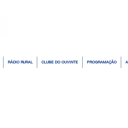
👆 Click para ouvir à Rádio 📻
RÁDIO RURAL
CLUBE DO OUVINTE
PROGRAMAÇÃO
A