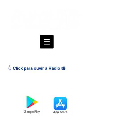
👆 Click para ouvir à Rádio 📻
BAIXE O APP