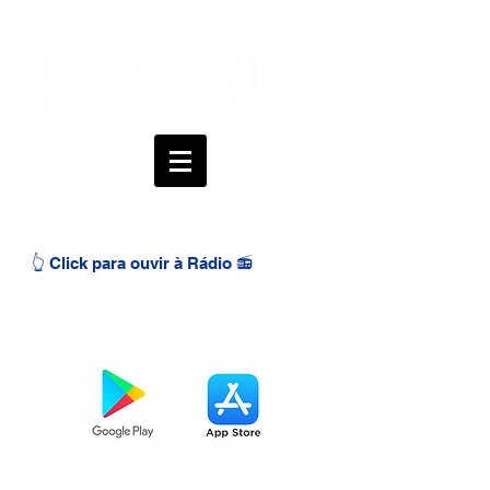
👆 Click para ouvir à Rádio 📻
BAIXE O APP