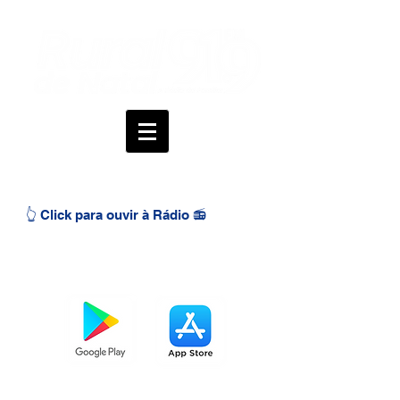
👆 Click para ouvir à Rádio 📻
BAIXE O APP