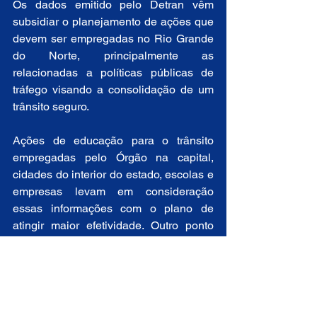
Os dados emitido pelo Detran vêm 
subsidiar o planejamento de ações que 
devem ser empregadas no Rio Grande 
do Norte, principalmente as 
relacionadas a políticas públicas de 
tráfego visando a consolidação de um 
trânsito seguro.
Ações de educação para o trânsito 
empregadas pelo Órgão na capital, 
cidades do interior do estado, escolas e 
empresas levam em consideração 
essas informações com o plano de 
atingir maior efetividade. Outro ponto 
amparado pelos dados são as medidas 
de fiscalização e sinalização viária, 
onde o Detran age na missão de zelar 
pela segurança no tráfego, diminuindo 
acidentes, preservando vidas e 