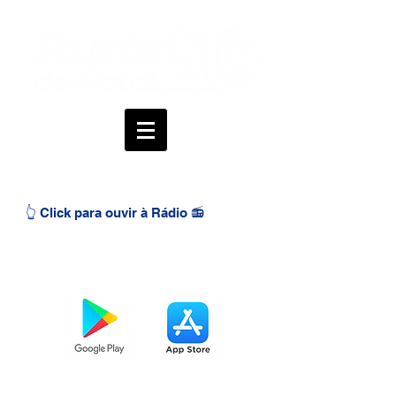
👆 Click para ouvir à Rádio 📻
BAIXE O APP