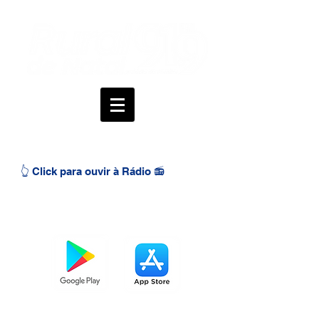
👆 Click para ouvir à Rádio 📻
BAIXE O APP