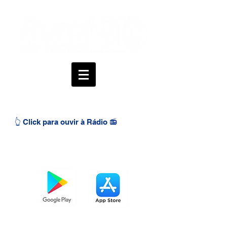
👆 Click para ouvir à Rádio 📻
BAIXE O APP