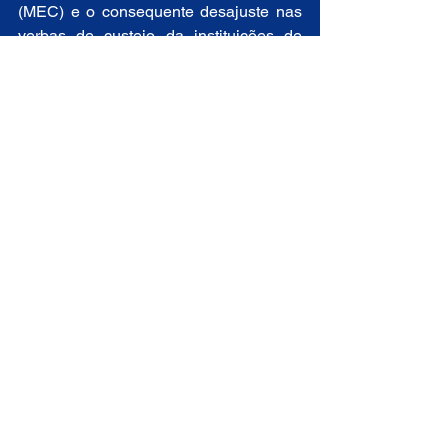
(MEC) e o consequente desajuste nas 
verbas de custeio da instituições de 
ensino superior no pais. Segundo à 
Andifes, os cortes orçamentário 
promovidos pelo governo federal 
representam retrocesso e clama pela 
recomposição dos orçamentos 
destinado à educação superior.  
Acesso à nota na íntegra pelo link: 
https://www.andifes.org.br/?p=92864  
Educação