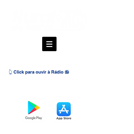
👆 Click para ouvir à Rádio 📻
BAIXE O APP