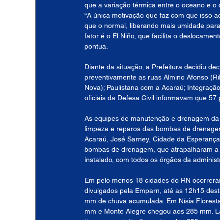
que a variação térmica entre o oceano e o
“A única motivação que faz com que isso ac
que o normal, liberando mais umidade para
fator é o El Niño, que facilita o deslocament
pontua.
Diante da situação, a Prefeitura decidiu de
preventivamente as ruas Almino Afonso (Ri
Nova); Paulistana com a Acaraú; Integração
oficiais da Defesa Civil informavam que 57
As equipes de manutenção e drenagem da Se
limpeza e reparos das bombas de drenagem 
Acaraú, José Sarney, Cidade da Esperança,
bombas de drenagem, que atrapalharam a c
instalado, com todos os órgãos da administ
Em pelo menos 18 cidades do RN ocorreram
divulgados pela Emparn, até as 12h15 dest
mm de chuva acumulada. Em Nísia Floresta
mm e Monte Alegre chegou aos 285 mm. L