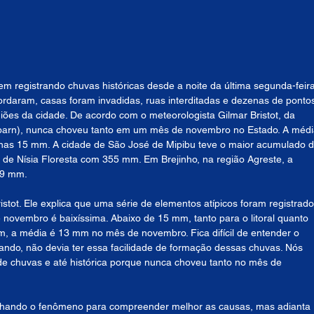
em registrando chuvas históricas desde a noite da última segunda-feira
bordaram, casas foram invadidas, ruas interditadas e dezenas de ponto
ões da cidade. De acordo com o meteorologista Gilmar Bristot, da 
arn), nunca choveu tanto em um mês de novembro no Estado. A médi
enas 15 mm. A cidade de São José de Mipibu teve o maior acumulado d
de Nísia Floresta com 355 mm. Em Brejinho, na região Agreste, a 
.9 mm.
stot. Ele explica que uma série de elementos atípicos foram registrado
e novembro é baixíssima. Abaixo de 15 mm, tanto para o litoral quanto 
mm, a média é 13 mm no mês de novembro. Fica difícil de entender o 
ando, não devia ter essa facilidade de formação dessas chuvas. Nós 
e chuvas e até histórica porque nunca choveu tanto no mês de 
nhando o fenômeno para compreender melhor as causas, mas adianta 