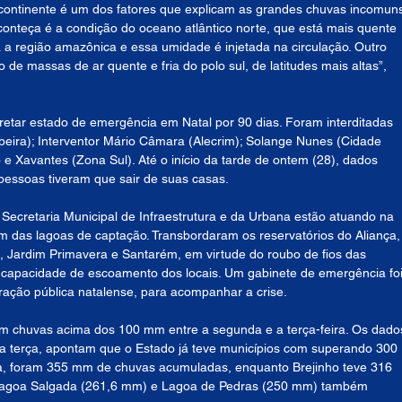
 continente é um dos fatores que explicam as grandes chuvas incomuns
onteça é a condição do oceano atlântico norte, que está mais quente 
 a região amazônica e essa umidade é injetada na circulação. Outro 
o de massas de ar quente e fria do polo sul, de latitudes mais altas”, 
cretar estado de emergência em Natal por 90 dias. Foram interditadas 
beira); Interventor Mário Câmara (Alecrim); Solange Nunes (Cidade 
 e Xavantes (Zona Sul). Até o início da tarde de ontem (28), dados 
 pessoas tiveram que sair de suas casas.
cretaria Municipal de Infraestrutura e da Urbana estão atuando na 
das lagoas de captação. Transbordaram os reservatórios do Aliança,
 Jardim Primavera e Santarém, em virtude do roubo de fios das 
apacidade de escoamento dos locais. Um gabinete de emergência foi
ração pública natalense, para acompanhar a crise.
 chuvas acima dos 100 mm entre a segunda e a terça-feira. Os dado
a terça, apontam que o Estado já teve municípios com superando 300 
, foram 355 mm de chuvas acumuladas, enquanto Brejinho teve 316 
agoa Salgada (261,6 mm) e Lagoa de Pedras (250 mm) também 