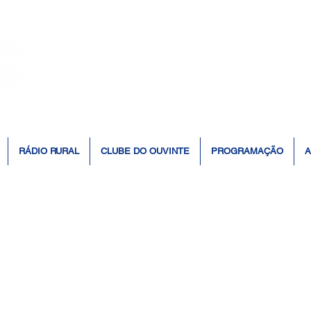
👆 Click para ouvir à Rádio 📻
RÁDIO RURAL
CLUBE DO OUVINTE
PROGRAMAÇÃO
A