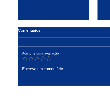
Comentários
Adicione uma avaliação
Hoje a Igreja celebra são
PA
Escreva um comentário
Caetano, padroeiro do pão e
Pro
do trabalho
Co