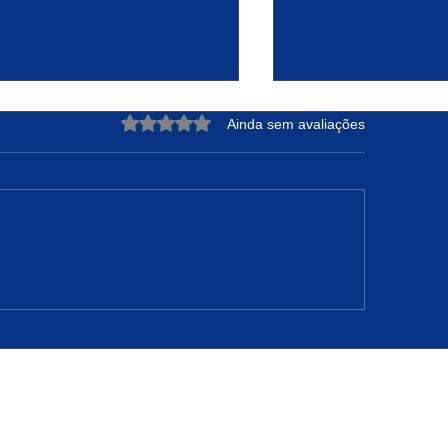
Avaliado com 0 de 5 estrelas.
Ainda sem avaliações
DRE NUNES: A Força de
Projeto Raízes Sus
teger sua Essência e
Transformação Ur
nfiar no Tempo de Deus
Oportunidades em 
Camarão