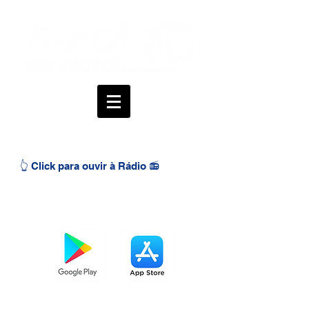
👆 Click para ouvir à Rádio 📻
BAIXE O APP