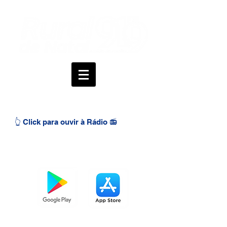
👆 Click para ouvir à Rádio 📻
BAIXE O APP