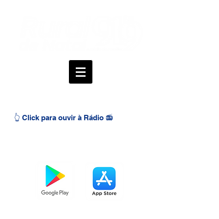
👆 Click para ouvir à Rádio 📻
BAIXE O APP