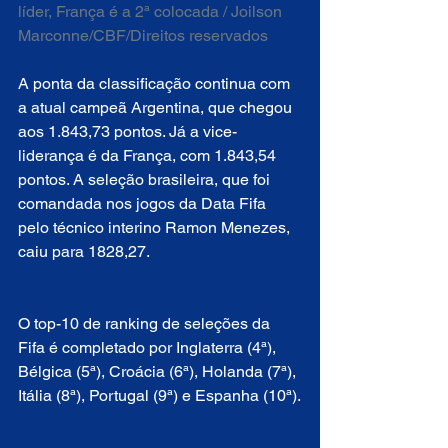
líder, França é a 2ª colocada / Joilson 
Marconne/CBF/Direitos reservados  
A ponta da classificação continua com 
a atual campeã Argentina, que chegou 
aos 1.843,73 pontos. Já a vice-
liderança é da França, com 1.843,54 
pontos. A seleção brasileira, que foi 
comandada nos jogos da Data Fifa 
pelo técnico interino Ramon Menezes, 
caiu para 1828,27.
O top-10 de ranking de seleções da 
Fifa é completado por Inglaterra (4ª), 
Bélgica (5ª), Croácia (6ª), Holanda (7ª), 
Itália (8ª), Portugal (9ª) e Espanha (10ª).