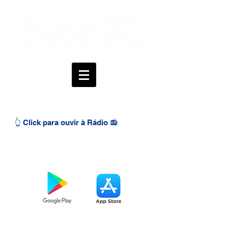
👆 Click para ouvir à Rádio 📻
BAIXE O APP