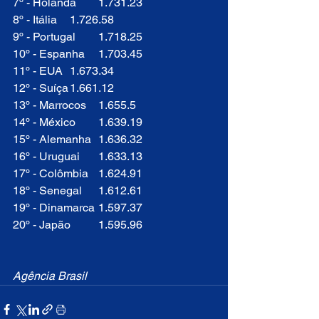
7º - Holanda	1.731.23
8º - Itália	1.726.58
9º - Portugal	1.718.25
10º - Espanha	1.703.45
11º - EUA	1.673.34
12º - Suíça	1.661.12
13º - Marrocos	1.655.5
14º - México	1.639.19
15º - Alemanha	1.636.32
16º - Uruguai	1.633.13
17º - Colômbia	1.624.91
18º - Senegal	1.612.61
19º - Dinamarca	1.597.37
20º - Japão	1.595.96
Agência Brasil