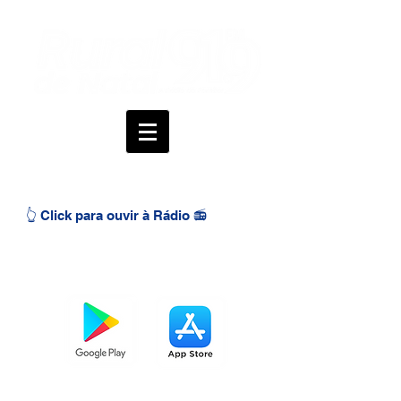
👆 Click para ouvir à Rádio 📻
BAIXE O APP