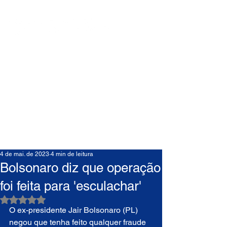
4 de mai. de 2023
4 min de leitura
Bolsonaro diz que operação
foi feita para 'esculachar'
Avaliado com NaN de 5 estrelas.
O ex-presidente Jair Bolsonaro (PL) 
negou que tenha feito qualquer fraude 