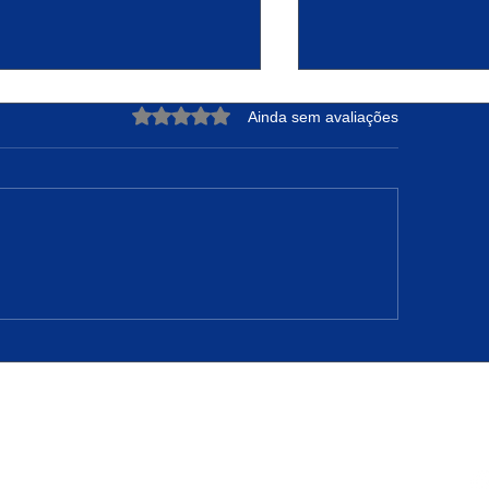
Avaliado com 0 de 5 estrelas.
Ainda sem avaliações
DRE NUNES: A Força de
Projeto Raízes Sus
teger sua Essência e
Transformação Ur
nfiar no Tempo de Deus
Oportunidades em 
Camarão