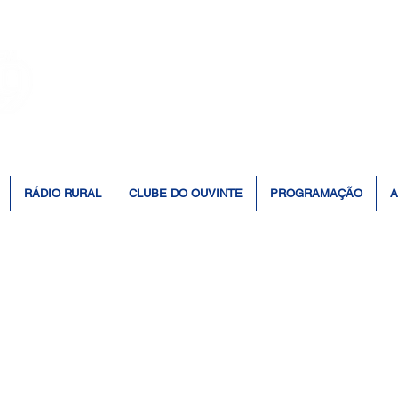
👆 Click para ouvir à Rádio 📻
RÁDIO RURAL
CLUBE DO OUVINTE
PROGRAMAÇÃO
A