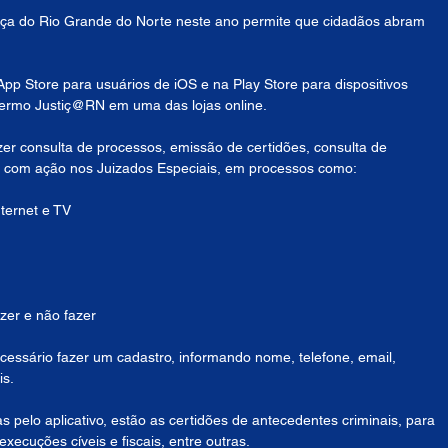
stiça do Rio Grande do Norte neste ano permite que cidadãos abram 
 App Store para usuários de iOS e na Play Store para dispositivos 
o termo Justiç@RN em uma das lojas online.
er consulta de processos, emissão de certidões, consulta de 
rar com ação nos Juizados Especiais, em processos como:
ternet e TV
zer e não fazer
cessário fazer um cadastro, informando nome, telefone, email, 
is.
s pelo aplicativo, estão as certidões de antecedentes criminais, para 
execuções cíveis e fiscais, entre outras.