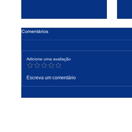
Comentários
Adicione uma avaliação
Hoje a Igreja celebra são
PA
Escreva um comentário
Caetano, padroeiro do pão e
Pro
do trabalho
Co
Contato