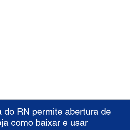
ça do RN permite abertura de
eja como baixar e usar