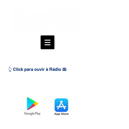
👆 Click para ouvir à Rádio 📻
BAIXE O APP