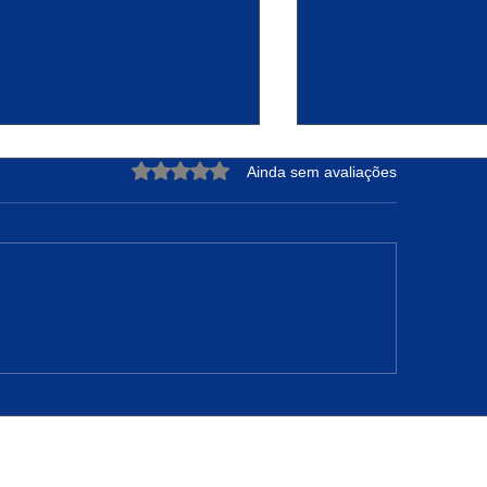
Avaliado com 0 de 5 estrelas.
Ainda sem avaliações
DRE NUNES: A Força de
Projeto Raízes Sus
teger sua Essência e
Transformação Ur
nfiar no Tempo de Deus
Oportunidades em 
Camarão