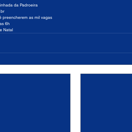
minhada da Padroeira
.br
té preencherem as mil vagas
das 6h
e Natal