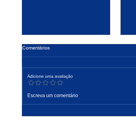
Comentários
Adicione uma avaliação
Hoje a Igreja celebra são
PA
Escreva um comentário
Caetano, padroeiro do pão e
Pro
do trabalho
Co