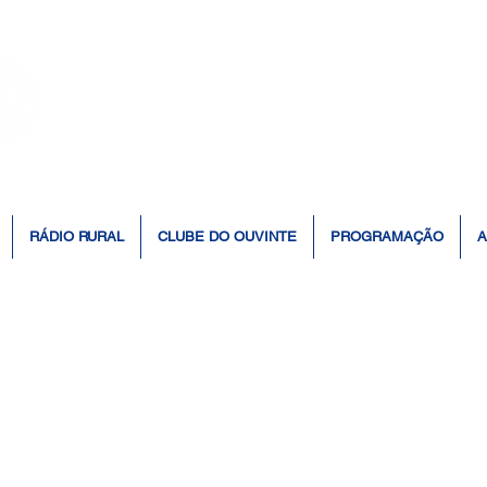
👆 Click para ouvir à Rádio 📻
RÁDIO RURAL
CLUBE DO OUVINTE
PROGRAMAÇÃO
A