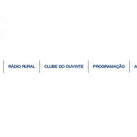
👆 Click para ouvir à Rádio 📻
RÁDIO RURAL
CLUBE DO OUVINTE
PROGRAMAÇÃO
A