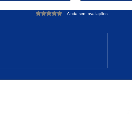
Avaliado com 0 de 5 estrelas.
Ainda sem avaliações
DRE NUNES: A Força de
Projeto Raízes Sus
teger sua Essência e
Transformação Ur
nfiar no Tempo de Deus
Oportunidades em 
Camarão
2-20
020-110