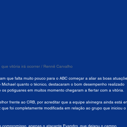
ue vitória irá ocorrer / Rennê Carvalho
itam que falta muito pouco para o ABC começar a aliar as boas atuaçõe
ro Michael quanto o técnico, destacaram o bom desempenho realizado 
e os potiguares em muitos momento chegaram a flertar com a vitória.
r frente ao CRB, por acreditar que a equipe alvinegra ainda está e
 que foi completamente modificada em relação ao grupo que iniciou o 
mo compromisso, apenas o atacante Evandro, que deixou o campo 