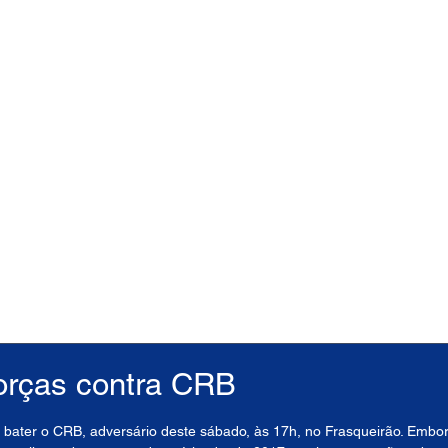
forças contra CRB
ater o CRB, adversário deste sábado, às 17h, no Frasqueirão. Embor