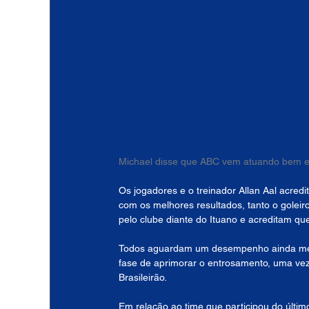
Michael disse que ABC vem atuando bem e q
Os jogadores e o treinador Allan Aal acred
com os melhores resultados, tanto o golei
pelo clube diante do Ituano e acreditam qu
Todos aguardam um desempenho ainda melho
fase de aprimorar o entrosamento, uma vez
Brasileirão. 
Em relação ao time que participou do últi