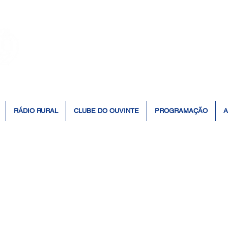
👆 Click para ouvir à Rádio 📻
RÁDIO RURAL
CLUBE DO OUVINTE
PROGRAMAÇÃO
A