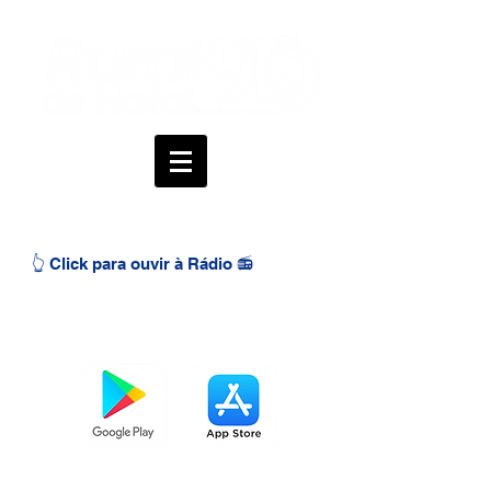
👆 Click para ouvir à Rádio 📻
BAIXE O APP